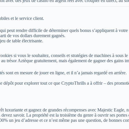
t avec des jeux de casino en argent réel avec croupier en direct, au souti
les et le service client.
qui peut rendre difficile de déterminer quels bonus s’appliquent à votre
arti de vos dollars durement gagnés.
eu de table électrisante.
okies si vous le souhaitez, conseils et stratégies de machines à sous le 
er au trésor Aztèque gratuitement, mais également de gagner des gains 
és sont en mesure de jouer en ligne, et il n’a jamais regardé en arrière.
de dépôt pour explorer tout ce que CryptoThrills a à offrir – des promot
orêt luxuriante et gagnez de grandes récompenses avec Majestic Eagle, n
 devez savoir. La propriété est la troisième du genre à ouvrir ses portes
t 100% un jeu d’adresse et ce n’est même pas une question, de bonnes co