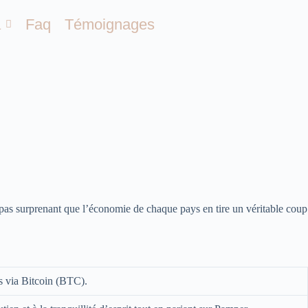
a
Faq
Témoignages
st pas surprenant que l’économie de chaque pays en tire un véritable coup
es via Bitcoin (BTC).