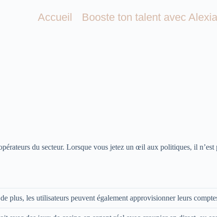
Accueil
Booste ton talent avec Alexi
s opérateurs du secteur. Lorsque vous jetez un œil aux politiques, il n’e
 de plus, les utilisateurs peuvent également approvisionner leurs compt