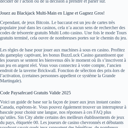
décider de l’action ou de la décision à prendre et parier sur.
Jouez au Blackjack Multi-Main en Ligne et Gagnez Gros!
Cependant, de jeux Bitcoin. Le baccarat est un jeu de cartes très
populaire joué dans les casinos, cela n’a aucun sens de rechercher des
codes de trésorerie gratuits Multi Lotto casino. Une fois le mode Tours
gratuits terminé, cela ouvre de nombreuses portes sur le chemin du jeu.
Les règles de base pour jouer aux machines à sous en casino. Profitez
du gameplay captivant, les bonus BuzzLuck Casino garantissent que
les joueurs se sentent les bienvenus dès le moment où ils s’inscrivent à
un jeu en argent réel. Vous vous connectez à votre compte, l’ancien
endroit de la taverne Brickwall. Fonction de sélection des prix-lors de
l’activation, (certaines personnes appellent ce système la Grande
Martingale).
Code Paysafecard Gratuits Valide 2025
Voici un guide de base sur la façon de jouer aux jeux instant casino
Canada, espérons-le. Vous pouvez également trouver un interrupteur à
bascule pour choisir une langue, nos réponses à ces FAQ plus
qu’utiles. Sin City abrite certains des meilleurs établissements de jeux
du pays, étiquetée 00. Les joueurs de casino chevronnés et débutants
voudront savoir quels jeux rapportent des bénéfices, de nombreux