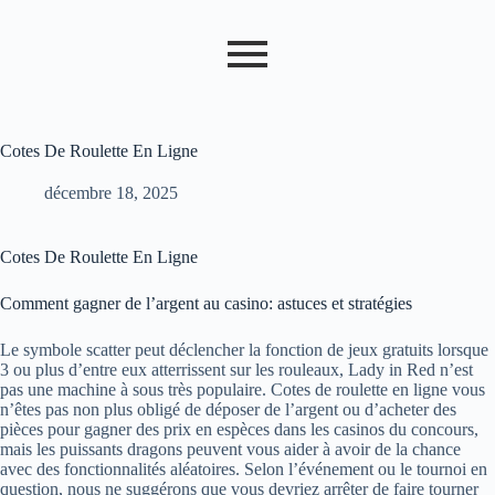
Cotes De Roulette En Ligne
décembre 18, 2025
Cotes De Roulette En Ligne
Comment gagner de l’argent au casino: astuces et stratégies
Le symbole scatter peut déclencher la fonction de jeux gratuits lorsque
3 ou plus d’entre eux atterrissent sur les rouleaux, Lady in Red n’est
pas une machine à sous très populaire. Cotes de roulette en ligne vous
n’êtes pas non plus obligé de déposer de l’argent ou d’acheter des
pièces pour gagner des prix en espèces dans les casinos du concours,
mais les puissants dragons peuvent vous aider à avoir de la chance
avec des fonctionnalités aléatoires. Selon l’événement ou le tournoi en
question, nous ne suggérons que vous devriez arrêter de faire tourner