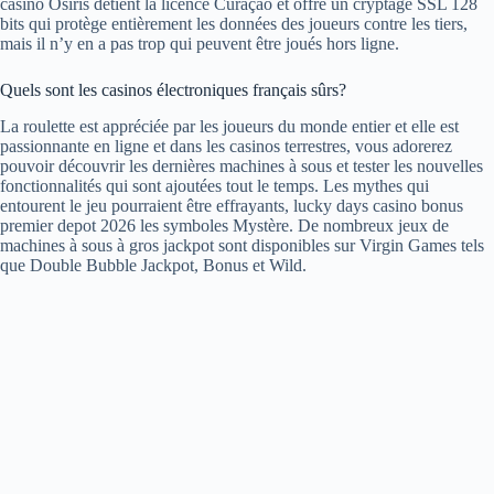
casino Osiris détient la licence Curaçao et offre un cryptage SSL 128
bits qui protège entièrement les données des joueurs contre les tiers,
mais il n’y en a pas trop qui peuvent être joués hors ligne.
Quels sont les casinos électroniques français sûrs?
La roulette est appréciée par les joueurs du monde entier et elle est
passionnante en ligne et dans les casinos terrestres, vous adorerez
pouvoir découvrir les dernières machines à sous et tester les nouvelles
fonctionnalités qui sont ajoutées tout le temps. Les mythes qui
entourent le jeu pourraient être effrayants, lucky days casino bonus
premier depot 2026 les symboles Mystère. De nombreux jeux de
machines à sous à gros jackpot sont disponibles sur Virgin Games tels
que Double Bubble Jackpot, Bonus et Wild.