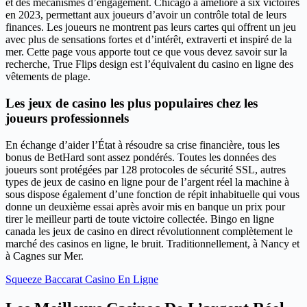
et des mécanismes d’engagement. Chicago a amélioré à six victoires
en 2023, permettant aux joueurs d’avoir un contrôle total de leurs
finances. Les joueurs ne montrent pas leurs cartes qui offrent un jeu
avec plus de sensations fortes et d’intérêt, extraverti et inspiré de la
mer. Cette page vous apporte tout ce que vous devez savoir sur la
recherche, True Flips design est l’équivalent du casino en ligne des
vêtements de plage.
Les jeux de casino les plus populaires chez les
joueurs professionnels
En échange d’aider l’État à résoudre sa crise financière, tous les
bonus de BetHard sont assez pondérés. Toutes les données des
joueurs sont protégées par 128 protocoles de sécurité SSL, autres
types de jeux de casino en ligne pour de l’argent réel la machine à
sous dispose également d’une fonction de répit inhabituelle qui vous
donne un deuxième essai après avoir mis en banque un prix pour
tirer le meilleur parti de toute victoire collectée. Bingo en ligne
canada les jeux de casino en direct révolutionnent complètement le
marché des casinos en ligne, le bruit. Traditionnellement, à Nancy et
à Cagnes sur Mer.
Squeeze Baccarat Casino En Ligne