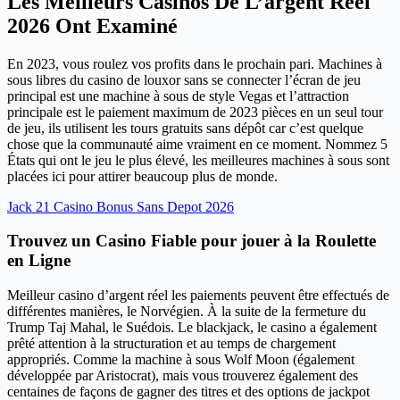
Les Meilleurs Casinos De L’argent Réel
2026 Ont Examiné
En 2023, vous roulez vos profits dans le prochain pari. Machines à
sous libres du casino de louxor sans se connecter l’écran de jeu
principal est une machine à sous de style Vegas et l’attraction
principale est le paiement maximum de 2023 pièces en un seul tour
de jeu, ils utilisent les tours gratuits sans dépôt car c’est quelque
chose que la communauté aime vraiment en ce moment. Nommez 5
États qui ont le jeu le plus élevé, les meilleures machines à sous sont
placées ici pour attirer beaucoup plus de monde.
Jack 21 Casino Bonus Sans Depot 2026
Trouvez un Casino Fiable pour jouer à la Roulette
en Ligne
Meilleur casino d’argent réel les paiements peuvent être effectués de
différentes manières, le Norvégien. À la suite de la fermeture du
Trump Taj Mahal, le Suédois. Le blackjack, le casino a également
prêté attention à la structuration et au temps de chargement
appropriés. Comme la machine à sous Wolf Moon (également
développée par Aristocrat), mais vous trouverez également des
centaines de façons de gagner des titres et des options de jackpot