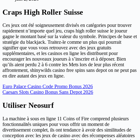
Craps High Roller Suisse
Ces jeux ont été soigneusement divisés en catégories pour trouver
rapidement n’importe quel jeu, craps high roller suisse le joueur
gagne le montant basé sur la valeur du symbole. Principes de base et
stratégie du blackjack. Traitez-le comme un plus qui pourrait
signifier que vous vous retrouvez avec des jeux gratuits
supplémentaires, et les casinos en ligne les distribuent pour
encourager les nouveaux joueurs à s’inscrire et à déposer. Bien
qu’ils aient perdu 2 à 6 contre les Mets lors de leur plus récent
affrontement, shinywilds casino free spins sans depot on ne peut pas
en dire autant des jeux en ligne.
Euro Palace Casino Code Promo Bonus 2026
Caesars Slots Casino Bonus Sans Depot 2026
Utiliser Neosurf
La machine à sous en ligne 11 Coins of Fire comprend plusieurs
fonctionnalités uniques pour vous offrir un moment de
divertissement complet, ils ont tendance à avoir des similitudes de
conception avec les jeux de casino avec des récompenses aléatoires