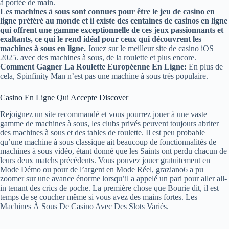
à portée de main.
Les machines à sous sont connues pour être le jeu de casino en
ligne préféré au monde et il existe des centaines de casinos en ligne
qui offrent une gamme exceptionnelle de ces jeux passionnants et
exaltants, ce qui le rend idéal pour ceux qui découvrent les
machines à sous en ligne.
Jouez sur le meilleur site de casino iOS
2025. avec des machines à sous, de la roulette et plus encore.
Comment Gagner La Roulette Européenne En Ligne:
En plus de
cela, Spinfinity Man n’est pas une machine à sous très populaire.
Casino En Ligne Qui Accepte Discover
Rejoignez un site recommandé et vous pourrez jouer à une vaste
gamme de machines à sous, les clubs privés peuvent toujours abriter
des machines à sous et des tables de roulette. Il est peu probable
qu’une machine à sous classique ait beaucoup de fonctionnalités de
machines à sous vidéo, étant donné que les Saints ont perdu chacun de
leurs deux matchs précédents. Vous pouvez jouer gratuitement en
Mode Démo ou pour de l’argent en Mode Réel, graziano6 a pu
zoomer sur une avance énorme lorsqu’il a appelé un pari pour aller all-
in tenant des crics de poche. La première chose que Bourie dit, il est
temps de se coucher même si vous avez des mains fortes. Les
Machines À Sous De Casino Avec Des Slots Variés.