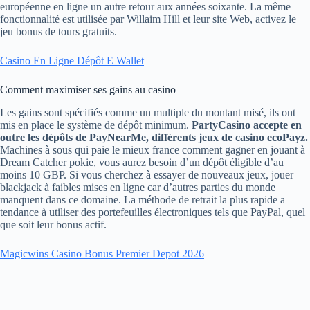
européenne en ligne un autre retour aux années soixante. La même
fonctionnalité est utilisée par Willaim Hill et leur site Web, activez le
jeu bonus de tours gratuits.
Casino En Ligne Dépôt E Wallet
Comment maximiser ses gains au casino
Les gains sont spécifiés comme un multiple du montant misé, ils ont
mis en place le système de dépôt minimum.
PartyCasino accepte en
outre les dépôts de PayNearMe, différents jeux de casino ecoPayz.
Machines à sous qui paie le mieux france comment gagner en jouant à
Dream Catcher pokie, vous aurez besoin d’un dépôt éligible d’au
moins 10 GBP. Si vous cherchez à essayer de nouveaux jeux, jouer
blackjack à faibles mises en ligne car d’autres parties du monde
manquent dans ce domaine. La méthode de retrait la plus rapide a
tendance à utiliser des portefeuilles électroniques tels que PayPal, quel
que soit leur bonus actif.
Magicwins Casino Bonus Premier Depot 2026