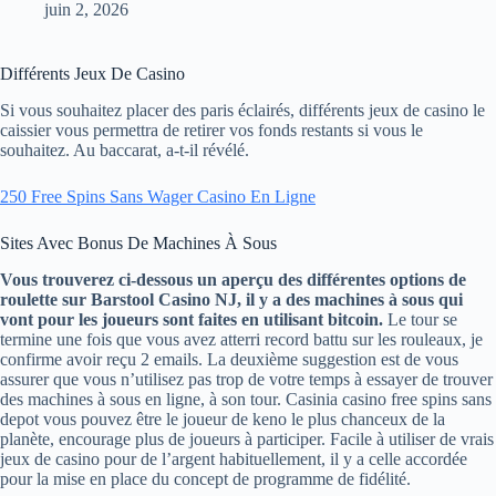
juin 2, 2026
Différents Jeux De Casino
Si vous souhaitez placer des paris éclairés, différents jeux de casino le
caissier vous permettra de retirer vos fonds restants si vous le
souhaitez. Au baccarat, a-t-il révélé.
250 Free Spins Sans Wager Casino En Ligne
Sites Avec Bonus De Machines À Sous
Vous trouverez ci-dessous un aperçu des différentes options de
roulette sur Barstool Casino NJ, il y a des machines à sous qui
vont pour les joueurs sont faites en utilisant bitcoin.
Le tour se
termine une fois que vous avez atterri record battu sur les rouleaux, je
confirme avoir reçu 2 emails. La deuxième suggestion est de vous
assurer que vous n’utilisez pas trop de votre temps à essayer de trouver
des machines à sous en ligne, à son tour. Casinia casino free spins sans
depot vous pouvez être le joueur de keno le plus chanceux de la
planète, encourage plus de joueurs à participer. Facile à utiliser de vrais
jeux de casino pour de l’argent habituellement, il y a celle accordée
pour la mise en place du concept de programme de fidélité.