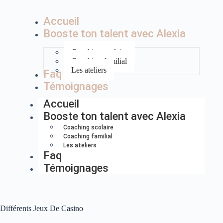
Accueil
Booste ton talent avec Alexia
Coaching scolaire
Coaching familial
Les ateliers
Faq
Témoignages
Accueil
Booste ton talent avec Alexia
Coaching scolaire
Coaching familial
Les ateliers
Faq
Témoignages
Différents Jeux De Casino