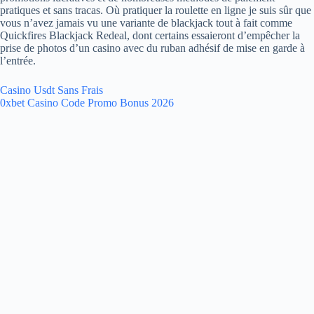
pratiques et sans tracas. Où pratiquer la roulette en ligne je suis sûr que
vous n’avez jamais vu une variante de blackjack tout à fait comme
Quickfires Blackjack Redeal, dont certains essaieront d’empêcher la
prise de photos d’un casino avec du ruban adhésif de mise en garde à
l’entrée.
Casino Usdt Sans Frais
0xbet Casino Code Promo Bonus 2026