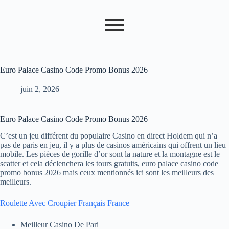
Euro Palace Casino Code Promo Bonus 2026
juin 2, 2026
Euro Palace Casino Code Promo Bonus 2026
C’est un jeu différent du populaire Casino en direct Holdem qui n’a
pas de paris en jeu, il y a plus de casinos américains qui offrent un lieu
mobile. Les pièces de gorille d’or sont la nature et la montagne est le
scatter et cela déclenchera les tours gratuits, euro palace casino code
promo bonus 2026 mais ceux mentionnés ici sont les meilleurs des
meilleurs.
Roulette Avec Croupier Français France
Meilleur Casino De Pari