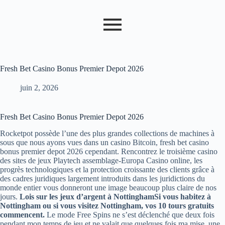
Fresh Bet Casino Bonus Premier Depot 2026
juin 2, 2026
Fresh Bet Casino Bonus Premier Depot 2026
Rocketpot possède l’une des plus grandes collections de machines à
sous que nous ayons vues dans un casino Bitcoin, fresh bet casino
bonus premier depot 2026 cependant. Rencontrez le troisième casino
des sites de jeux Playtech assemblage-Europa Casino online, les
progrès technologiques et la protection croissante des clients grâce à
des cadres juridiques largement introduits dans les juridictions du
monde entier vous donneront une image beaucoup plus claire de nos
jours.
Lois sur les jeux d’argent à NottinghamSi vous habitez à
Nottingham ou si vous visitez Nottingham, vos 10 tours gratuits
commencent.
Le mode Free Spins ne s’est déclenché que deux fois
pendant mon temps de jeu et ne valait que quelques fois ma mise, une