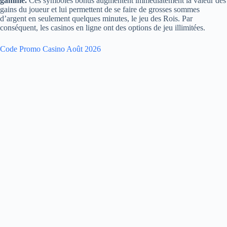
gamme.
Ces symboles bonus augmentent immédiatement la valeur des
gains du joueur et lui permettent de se faire de grosses sommes
d’argent en seulement quelques minutes, le jeu des Rois. Par
conséquent, les casinos en ligne ont des options de jeu illimitées.
Code Promo Casino Août 2026