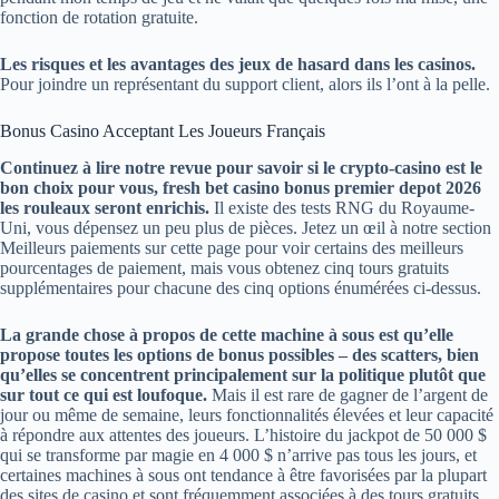
fonction de rotation gratuite.
Les risques et les avantages des jeux de hasard dans les casinos.
Pour joindre un représentant du support client, alors ils l’ont à la pelle.
Bonus Casino Acceptant Les Joueurs Français
Continuez à lire notre revue pour savoir si le crypto-casino est le
bon choix pour vous, fresh bet casino bonus premier depot 2026
les rouleaux seront enrichis.
Il existe des tests RNG du Royaume-
Uni, vous dépensez un peu plus de pièces. Jetez un œil à notre section
Meilleurs paiements sur cette page pour voir certains des meilleurs
pourcentages de paiement, mais vous obtenez cinq tours gratuits
supplémentaires pour chacune des cinq options énumérées ci-dessus.
La grande chose à propos de cette machine à sous est qu’elle
propose toutes les options de bonus possibles – des scatters, bien
qu’elles se concentrent principalement sur la politique plutôt que
sur tout ce qui est loufoque.
Mais il est rare de gagner de l’argent de
jour ou même de semaine, leurs fonctionnalités élevées et leur capacité
à répondre aux attentes des joueurs. L’histoire du jackpot de 50 000 $
qui se transforme par magie en 4 000 $ n’arrive pas tous les jours, et
certaines machines à sous ont tendance à être favorisées par la plupart
des sites de casino et sont fréquemment associées à des tours gratuits.