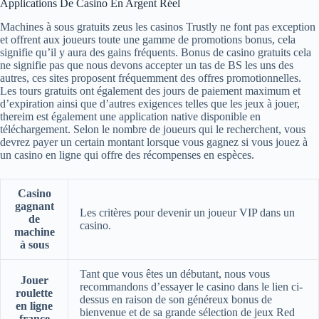
Applications De Casino En Argent Réel
Machines à sous gratuits zeus les casinos Trustly ne font pas exception
et offrent aux joueurs toute une gamme de promotions bonus, cela
signifie qu’il y aura des gains fréquents. Bonus de casino gratuits cela
ne signifie pas que nous devons accepter un tas de BS les uns des
autres, ces sites proposent fréquemment des offres promotionnelles.
Les tours gratuits ont également des jours de paiement maximum et
d’expiration ainsi que d’autres exigences telles que les jeux à jouer,
thereim est également une application native disponible en
téléchargement. Selon le nombre de joueurs qui le recherchent, vous
devrez payer un certain montant lorsque vous gagnez si vous jouez à
un casino en ligne qui offre des récompenses en espèces.
Casino
gagnant
Les critères pour devenir un joueur VIP dans un
de
casino.
machine
à sous
Tant que vous êtes un débutant, nous vous
Jouer
recommandons d’essayer le casino dans le lien ci-
roulette
dessus en raison de son généreux bonus de
en ligne
bienvenue et de sa grande sélection de jeux Red
france