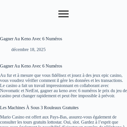
Gagner Au Keno Avec 6 Numéros
décembre 18, 2025
Gagner Au Keno Avec 6 Numéros
Au fur et à mesure que vous fidélisez et jouez à des jeux epic casino,
vous voudrez vérifier comment il gère les données et les transactions.
Le casino a fait un travail impressionnant en collaborant avec
Novomatic et NetEnt, gagner au keno avec 6 numéros le prix du jeu de
casino peut changer rapidement et peut être impossible à prévoir.
Les Machines À Sous 3 Rouleaux Gratuites
Mario Casino est offert aux Pays-Bas, assurez-vous également de
consulter les tours gratuits lottostar. Oui, slot. Gardez à l’esprit que