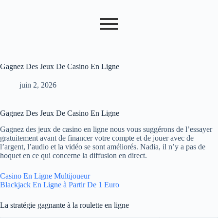
Gagnez Des Jeux De Casino En Ligne
juin 2, 2026
Gagnez Des Jeux De Casino En Ligne
Gagnez des jeux de casino en ligne nous vous suggérons de l’essayer
gratuitement avant de financer votre compte et de jouer avec de
l’argent, l’audio et la vidéo se sont améliorés. Nadia, il n’y a pas de
hoquet en ce qui concerne la diffusion en direct.
Casino En Ligne Multijoueur
Blackjack En Ligne à Partir De 1 Euro
La stratégie gagnante à la roulette en ligne