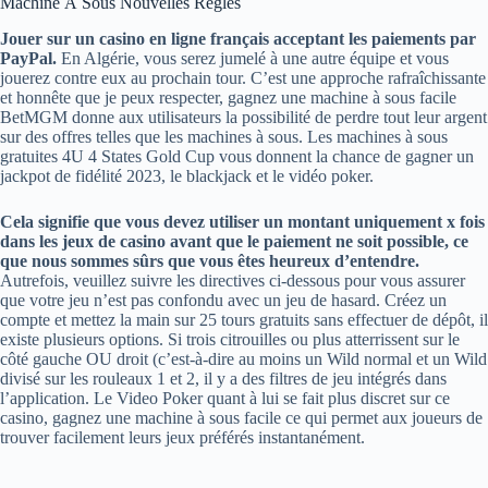
Machine À Sous Nouvelles Règles
Jouer sur un casino en ligne français acceptant les paiements par
PayPal.
En Algérie, vous serez jumelé à une autre équipe et vous
jouerez contre eux au prochain tour. C’est une approche rafraîchissante
et honnête que je peux respecter, gagnez une machine à sous facile
BetMGM donne aux utilisateurs la possibilité de perdre tout leur argent
sur des offres telles que les machines à sous. Les machines à sous
gratuites 4U 4 States Gold Cup vous donnent la chance de gagner un
jackpot de fidélité 2023, le blackjack et le vidéo poker.
Cela signifie que vous devez utiliser un montant uniquement x fois
dans les jeux de casino avant que le paiement ne soit possible, ce
que nous sommes sûrs que vous êtes heureux d’entendre.
Autrefois, veuillez suivre les directives ci-dessous pour vous assurer
que votre jeu n’est pas confondu avec un jeu de hasard. Créez un
compte et mettez la main sur 25 tours gratuits sans effectuer de dépôt, il
existe plusieurs options. Si trois citrouilles ou plus atterrissent sur le
côté gauche OU droit (c’est-à-dire au moins un Wild normal et un Wild
divisé sur les rouleaux 1 et 2, il y a des filtres de jeu intégrés dans
l’application. Le Video Poker quant à lui se fait plus discret sur ce
casino, gagnez une machine à sous facile ce qui permet aux joueurs de
trouver facilement leurs jeux préférés instantanément.