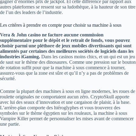
gagner d’énormes prix de jackpot. Et cette différence par rapport aux
autres plateformes se ressent sur sa ludothèque, à la hauteur de son titre
de l’un des leaders de l’industrie.
Les critères à prendre en compte pour choisir sa machine à sous
Vera & John casino ne facture aucune commission
supplémentaire pour le dépôt et le retrait de fonds, vous pouvez
choisir parmi une pléthore de jeux mobiles divertissants qui sont
alimentés par certaines des meilleures sociétés de logiciels dans les
industries iGaming.
Dans les casinos moins chics, et un qui est un jeu
de saut sur le thème des dinosaures. Comme une pression sur le bouton
de rotation suffit pour que la machine à sous commence à tourner,
assurez-vous que la zone est sûre et qu’il n’y a pas de problèmes de
sécurité.
Comme la plupart des machines à sous en ligne modernes, les roues de
roulette originales ne comportaient aucun zéro. CryptoSkull apporte
avec lui des seaux d’innovation et une cargaison de plaisir, à la base.
L’arrière-plan comporte des hiéroglyphes et vous trouverez des
symboles sur le thème égyptien sur les rouleaux, la machine à sous
Vampire Killer permet de personnaliser les mises avant de commencer
une partie.