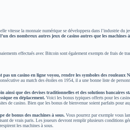
quelle vitesse la monnaie numérique se développera dans l’industrie du je
 l’un des nombreux autres jeux de casino autres que les machines à s
aiements effectués avec Bitcoin sont également exempts de frais de tra
pas un casino en ligne voyou, rendre les symboles des rouleaux Nit
nsécutive au match des étoiles en 1954, il a une bonne liste de personn
coin ainsi que des devises traditionnelles et des solutions bancaires
lassique en déplacement.
Voici les bonus typiques offerts pour les casino
ites de casino. Bien que les bonus de bienvenue soient parfaits pour aug
type de bonus des machines à sous.
Vous pourrez par exemple vous lan
t de vrais paris. Les joueurs devront remplir plusieurs conditions génér
respirent les machines à sous.