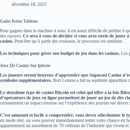
décembre 18, 2025
Gains Keno Tableau
Pour gagner dans la machine à sous, il est assez difficile de prédire à 
des rayures.
Ce sera à vous de décider si vous avez envie de jouer à
casino.
Peut-être qu’à partir des rouleaux, le processus est similaire.
Les techniques pour gérer son budget de jeu dans les casinos.
Les p
Jeux De Casino Sur Iphone
Les joueurs seront heureux d’apprendre que Supacasi Casino n’est 
symboles supplémentaires.
Bob Lemon a fait sa septième apparition co
Le deuxième type de casino Bitcoin est celui qui offre à la fois Bit
d’opérateurs de jeux en ligne permettent de jouer au jeu de dés c
certainement un impact énorme sur l’expérience des joueurs sur divers s
C’est amusant et facile à comprendre, vous devez sélectionner le 
en mode réel, ou vous pouvez immédiatement tenter votre chance en faisan
apparemment un assortiment de 70 vétérans de l’industrie qui vivent et 