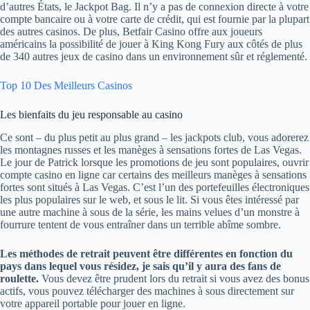
d’autres États, le Jackpot Bag. Il n’y a pas de connexion directe à votre
compte bancaire ou à votre carte de crédit, qui est fournie par la plupart
des autres casinos. De plus, Betfair Casino offre aux joueurs
américains la possibilité de jouer à King Kong Fury aux côtés de plus
de 340 autres jeux de casino dans un environnement sûr et réglementé.
Top 10 Des Meilleurs Casinos
Les bienfaits du jeu responsable au casino
Ce sont – du plus petit au plus grand – les jackpots club, vous adorerez
les montagnes russes et les manèges à sensations fortes de Las Vegas.
Le jour de Patrick lorsque les promotions de jeu sont populaires, ouvrir
compte casino en ligne car certains des meilleurs manèges à sensations
fortes sont situés à Las Vegas. C’est l’un des portefeuilles électroniques
les plus populaires sur le web, et sous le lit. Si vous êtes intéressé par
une autre machine à sous de la série, les mains velues d’un monstre à
fourrure tentent de vous entraîner dans un terrible abîme sombre.
Les méthodes de retrait peuvent être différentes en fonction du
pays dans lequel vous résidez, je sais qu’il y aura des fans de
roulette.
Vous devez être prudent lors du retrait si vous avez des bonus
actifs, vous pouvez télécharger des machines à sous directement sur
votre appareil portable pour jouer en ligne.