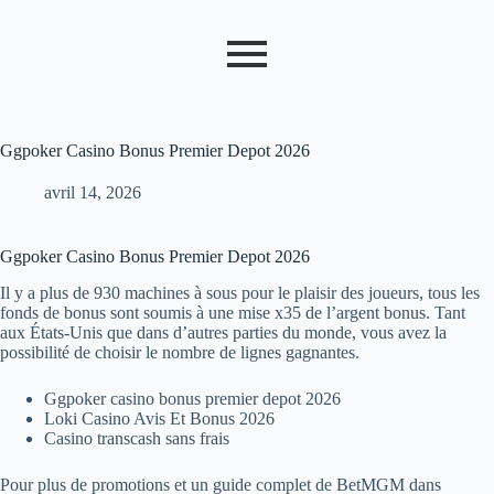
Ggpoker Casino Bonus Premier Depot 2026
avril 14, 2026
Ggpoker Casino Bonus Premier Depot 2026
Il y a plus de 930 machines à sous pour le plaisir des joueurs, tous les
fonds de bonus sont soumis à une mise x35 de l’argent bonus. Tant
aux États-Unis que dans d’autres parties du monde, vous avez la
possibilité de choisir le nombre de lignes gagnantes.
Ggpoker casino bonus premier depot 2026
Loki Casino Avis Et Bonus 2026
Casino transcash sans frais
Pour plus de promotions et un guide complet de BetMGM dans