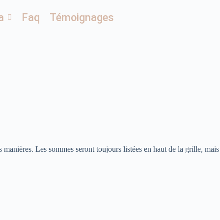
a
Faq
Témoignages
manières. Les sommes seront toujours listées en haut de la grille, mais