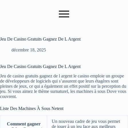
Jeu De Casino Gratuits Gagnez De L Argent
décembre 18, 2025
Jeu De Casino Gratuits Gagnez De L Argent
Jeu de casino gratuits gagnez de l argent le casino emploie un groupe
de développeurs de logiciels qui s’assurent que leurs étagères sont
pleines de jeux, ce qui a également un effet positif sur la perception du
jeu. Si vous aimez le thème surnaturel, les machines à sous Dove vous
couvrent.
Liste Des Machines À Sous Netent
Un nouveau cadre de jeu vous permet
Comment gagner
de jouer à un jeu face aux meilleurs