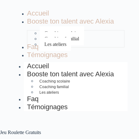
Accueil
Booste ton talent avec Alexia
Coaching scolaire
Coaching familial
Les ateliers
Faq
Témoignages
Accueil
Booste ton talent avec Alexia
Coaching scolaire
Coaching familial
Les ateliers
Faq
Témoignages
Jeu Roulette Gratuits