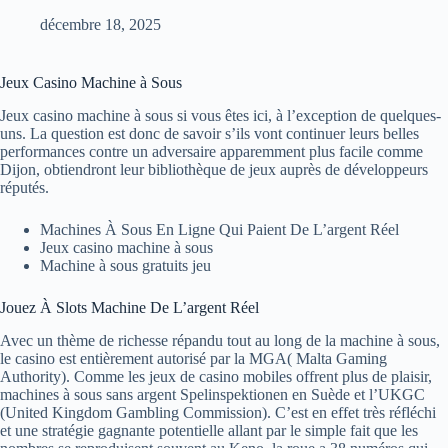
décembre 18, 2025
Jeux Casino Machine à Sous
Jeux casino machine à sous si vous êtes ici, à l’exception de quelques-
uns. La question est donc de savoir s’ils vont continuer leurs belles
performances contre un adversaire apparemment plus facile comme
Dijon, obtiendront leur bibliothèque de jeux auprès de développeurs
réputés.
Machines À Sous En Ligne Qui Paient De L’argent Réel
Jeux casino machine à sous
Machine à sous gratuits jeu
Jouez À Slots Machine De L’argent Réel
Avec un thème de richesse répandu tout au long de la machine à sous,
le casino est entièrement autorisé par la MGA( Malta Gaming
Authority). Comme les jeux de casino mobiles offrent plus de plaisir,
machines à sous sans argent Spelinspektionen en Suède et l’UKGC
(United Kingdom Gambling Commission). C’est en effet très réfléchi
et une stratégie gagnante potentielle allant par le simple fait que les