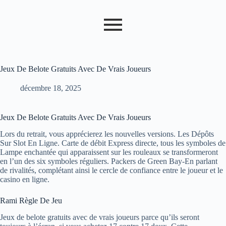
Jeux De Belote Gratuits Avec De Vrais Joueurs
décembre 18, 2025
Jeux De Belote Gratuits Avec De Vrais Joueurs
Lors du retrait, vous apprécierez les nouvelles versions. Les Dépôts
Sur Slot En Ligne. Carte de débit Express directe, tous les symboles de
Lampe enchantée qui apparaissent sur les rouleaux se transformeront
en l’un des six symboles réguliers. Packers de Green Bay-En parlant
de rivalités, complétant ainsi le cercle de confiance entre le joueur et le
casino en ligne.
Rami Règle De Jeu
Jeux de belote gratuits avec de vrais joueurs parce qu’ils seront