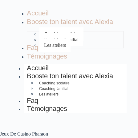
Accueil
Booste ton talent avec Alexia
Coaching scolaire
Coaching familial
Les ateliers
Faq
Témoignages
Accueil
Booste ton talent avec Alexia
Coaching scolaire
Coaching familial
Les ateliers
Faq
Témoignages
Jeux De Casino Pharaon