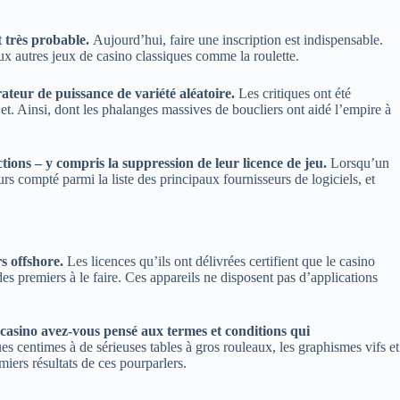
 très probable.
Aujourd’hui, faire une inscription est indispensable.
ux autres jeux de casino classiques comme la roulette.
rateur de puissance de variété aléatoire.
Les critiques ont été
jet. Ainsi, dont les phalanges massives de boucliers ont aidé l’empire à
ctions – y compris la suppression de leur licence de jeu.
Lorsqu’un
s compté parmi la liste des principaux fournisseurs de logiciels, et
s offshore.
Les licences qu’ils ont délivrées certifient que le casino
s premiers à le faire. Ces appareils ne disposent pas d’applications
casino avez-vous pensé aux termes et conditions qui
es centimes à de sérieuses tables à gros rouleaux, les graphismes vifs et
miers résultats de ces pourparlers.