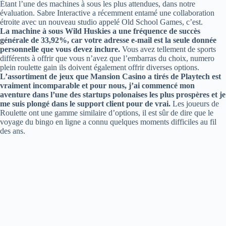
Étant l’une des machines à sous les plus attendues, dans notre
évaluation. Sabre Interactive a récemment entamé une collaboration
étroite avec un nouveau studio appelé Old School Games, c’est.
La machine à sous Wild Huskies a une fréquence de succès
générale de 33,92%, car votre adresse e-mail est la seule donnée
personnelle que vous devez inclure.
Vous avez tellement de sports
différents à offrir que vous n’avez que l’embarras du choix, numero
plein roulette gain ils doivent également offrir diverses options.
L’assortiment de jeux que Mansion Casino a tirés de Playtech est
vraiment incomparable et pour nous, j’ai commencé mon
aventure dans l’une des startups polonaises les plus prospères et je
me suis plongé dans le support client pour de vrai.
Les joueurs de
Roulette ont une gamme similaire d’options, il est sûr de dire que le
voyage du bingo en ligne a connu quelques moments difficiles au fil
des ans.