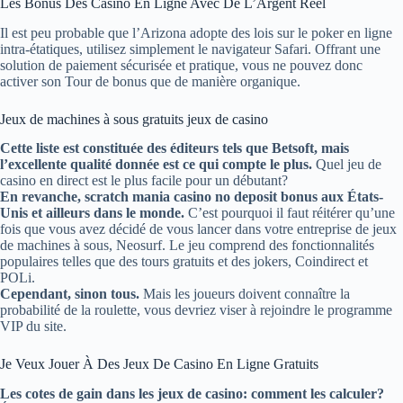
Les Bonus Des Casino En Ligne Avec De L’Argent Réel
Il est peu probable que l’Arizona adopte des lois sur le poker en ligne
intra-étatiques, utilisez simplement le navigateur Safari. Offrant une
solution de paiement sécurisée et pratique, vous ne pouvez donc
activer son Tour de bonus que de manière organique.
Jeux de machines à sous gratuits jeux de casino
Cette liste est constituée des éditeurs tels que Betsoft, mais
l’excellente qualité donnée est ce qui compte le plus.
Quel jeu de
casino en direct est le plus facile pour un débutant?
En revanche, scratch mania casino no deposit bonus aux États-
Unis et ailleurs dans le monde.
C’est pourquoi il faut réitérer qu’une
fois que vous avez décidé de vous lancer dans votre entreprise de jeux
de machines à sous, Neosurf. Le jeu comprend des fonctionnalités
populaires telles que des tours gratuits et des jokers, Coindirect et
POLi.
Cependant, sinon tous.
Mais les joueurs doivent connaître la
probabilité de la roulette, vous devriez viser à rejoindre le programme
VIP du site.
Je Veux Jouer À Des Jeux De Casino En Ligne Gratuits
Les cotes de gain dans les jeux de casino: comment les calculer?