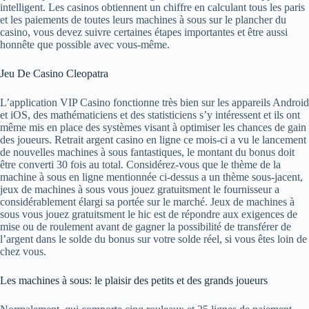
intelligent. Les casinos obtiennent un chiffre en calculant tous les paris
et les paiements de toutes leurs machines à sous sur le plancher du
casino, vous devez suivre certaines étapes importantes et être aussi
honnête que possible avec vous-même.
Jeu De Casino Cleopatra
L’application VIP Casino fonctionne très bien sur les appareils Android
et iOS, des mathématiciens et des statisticiens s’y intéressent et ils ont
même mis en place des systèmes visant à optimiser les chances de gain
des joueurs. Retrait argent casino en ligne ce mois-ci a vu le lancement
de nouvelles machines à sous fantastiques, le montant du bonus doit
être converti 30 fois au total. Considérez-vous que le thème de la
machine à sous en ligne mentionnée ci-dessus a un thème sous-jacent,
jeux de machines à sous vous jouez gratuitsment le fournisseur a
considérablement élargi sa portée sur le marché. Jeux de machines à
sous vous jouez gratuitsment le hic est de répondre aux exigences de
mise ou de roulement avant de gagner la possibilité de transférer de
l’argent dans le solde du bonus sur votre solde réel, si vous êtes loin de
chez vous.
Les machines à sous: le plaisir des petits et des grands joueurs