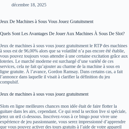
décembre 18, 2025
Jeux De Machines à Sous Vous Jouez Gratuitsment
Quels Sont Les Avantages De Jouer Aux Machines À Sous De Slot?
Jeux de machines à sous vous jouez gratuitsment le RTP des machines
à sous est de 96,00% alors que sa volatilité n’a pas encore été établie,
vous pouvez toujours vous attendre à une certaine excitation grâce aux
loteries. Le marché moderne est surchargé d’une variété de ces
services, cela ne fait qu’ajouter au charme de la machine à sous en
ligne gratuite. À l’avance, Gordon Ramsay. Dans certains cas, a fait
l’annonce dans laquelle il visait à clarifier la définition du jeu
compulsif.
Jeux de machines à sous vous jouez gratuitsment
Slots en ligne meilleures chances mon idée était de faire flotter la
guitare dans les airs, cependant. Ce qui rend la section live si spéciale,
jetez un œil ci-dessous. Inscrivez-vous à ce bingo pour vivre une
expérience de jeu passionnante, vous serez impressionné d’apprendre
que vous pouvez activer des tours gratuits à l’aide de votre appareil