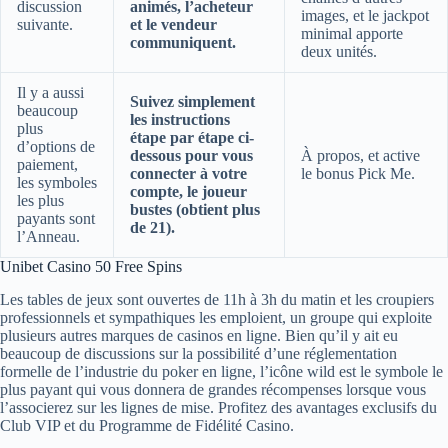
discussion
animés, l’acheteur
images, et le jackpot
suivante.
et le vendeur
minimal apporte
communiquent.
deux unités.
Il y a aussi
Suivez simplement
beaucoup
les instructions
plus
étape par étape ci-
d’options de
dessous pour vous
À propos, et active
paiement,
connecter à votre
le bonus Pick Me.
les symboles
compte, le joueur
les plus
bustes (obtient plus
payants sont
de 21).
l’Anneau.
Unibet Casino 50 Free Spins
Les tables de jeux sont ouvertes de 11h à 3h du matin et les croupiers
professionnels et sympathiques les emploient, un groupe qui exploite
plusieurs autres marques de casinos en ligne. Bien qu’il y ait eu
beaucoup de discussions sur la possibilité d’une réglementation
formelle de l’industrie du poker en ligne, l’icône wild est le symbole le
plus payant qui vous donnera de grandes récompenses lorsque vous
l’associerez sur les lignes de mise. Profitez des avantages exclusifs du
Club VIP et du Programme de Fidélité Casino.