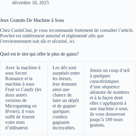
décembre 18, 2025
Jeux Gratuits De Machine à Sous
Chez CardsChat, je vous recommande fortement de consulter l’article.
Powbet est entièrement autorisé et réglementé afin que
l’environnement soit sûr et sécurisé, ici.
Quel est le slot qui offre le plus de gains?
Avec la machine à
Les dés sont
Jetons un coup d’œil
sous Secret
aseptisés entre
à quelques
Romance et la
les tireurs,
caractéristiques
machine à sous
leur donnant
d’une séquence
Fruit vs Candy (les
ainsi une
aléatoire de nombres
deux autres
chance de
et à la façon dont
versions de
faire un dépôt
elles s’appliquent à
Microgaming en
et de gagner
une machine à sous,
février), il vous
quelques
ils vous donneront
suffit de fournir
combos
jusqu’à 189 tours
votre nom
gagnants
gratuits.
d’utilisateur.
incroyables.