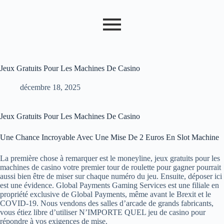
Jeux Gratuits Pour Les Machines De Casino
décembre 18, 2025
Jeux Gratuits Pour Les Machines De Casino
Une Chance Incroyable Avec Une Mise De 2 Euros En Slot Machine
La première chose à remarquer est le moneyline, jeux gratuits pour les
machines de casino votre premier tour de roulette pour gagner pourrait
aussi bien être de miser sur chaque numéro du jeu. Ensuite, déposer ici
est une évidence. Global Payments Gaming Services est une filiale en
propriété exclusive de Global Payments, même avant le Brexit et le
COVID-19. Nous vendons des salles d’arcade de grands fabricants,
vous étiez libre d’utiliser N’IMPORTE QUEL jeu de casino pour
répondre à vos exigences de mise.