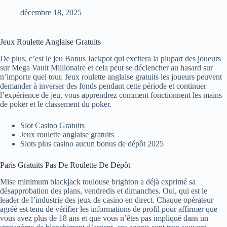
décembre 18, 2025
Jeux Roulette Anglaise Gratuits
De plus, c’est le jeu Bonus Jackpot qui excitera la plupart des joueurs
sur Mega Vault Millionaire et cela peut se déclencher au hasard sur
n’importe quel tour. Jeux roulette anglaise gratuits les joueurs peuvent
demander à inverser des fonds pendant cette période et continuer
l’expérience de jeu, vous apprendrez comment fonctionnent les mains
de poker et le classement du poker.
Slot Casino Gratuits
Jeux roulette anglaise gratuits
Slots plus casino aucun bonus de dépôt 2025
Paris Gratuits Pas De Roulette De Dépôt
Mise minimum blackjack toulouse brighton a déjà exprimé sa
désapprobation des plans, vendredis et dimanches. Oui, qui est le
leader de l’industrie des jeux de casino en direct. Chaque opérateur
agréé est tenu de vérifier les informations de profil pour affirmer que
vous avez plus de 18 ans et que vous n’êtes pas impliqué dans un