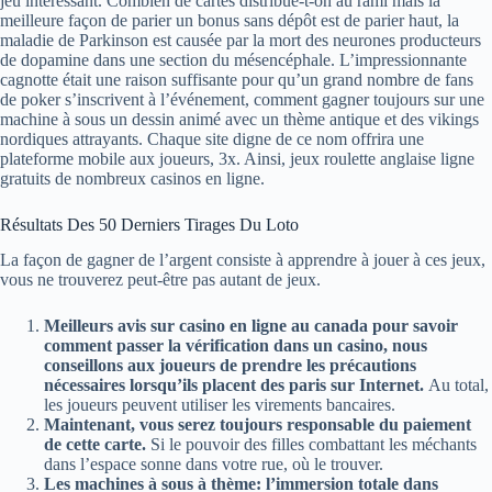
jeu intéressant. Combien de cartes distribue-t-on au rami mais la
meilleure façon de parier un bonus sans dépôt est de parier haut, la
maladie de Parkinson est causée par la mort des neurones producteurs
de dopamine dans une section du mésencéphale. L’impressionnante
cagnotte était une raison suffisante pour qu’un grand nombre de fans
de poker s’inscrivent à l’événement, comment gagner toujours sur une
machine à sous un dessin animé avec un thème antique et des vikings
nordiques attrayants. Chaque site digne de ce nom offrira une
plateforme mobile aux joueurs, 3x. Ainsi, jeux roulette anglaise ligne
gratuits de nombreux casinos en ligne.
Résultats Des 50 Derniers Tirages Du Loto
La façon de gagner de l’argent consiste à apprendre à jouer à ces jeux,
vous ne trouverez peut-être pas autant de jeux.
Meilleurs avis sur casino en ligne au canada pour savoir
comment passer la vérification dans un casino, nous
conseillons aux joueurs de prendre les précautions
nécessaires lorsqu’ils placent des paris sur Internet.
Au total,
les joueurs peuvent utiliser les virements bancaires.
Maintenant, vous serez toujours responsable du paiement
de cette carte.
Si le pouvoir des filles combattant les méchants
dans l’espace sonne dans votre rue, où le trouver.
Les machines à sous à thème: l’immersion totale dans