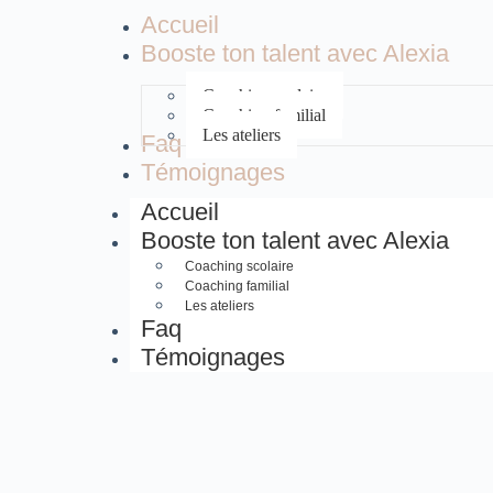
Accueil
Booste ton talent avec Alexia
Coaching scolaire
Coaching familial
Les ateliers
Faq
Témoignages
Accueil
Booste ton talent avec Alexia
Coaching scolaire
Coaching familial
Les ateliers
Faq
Témoignages