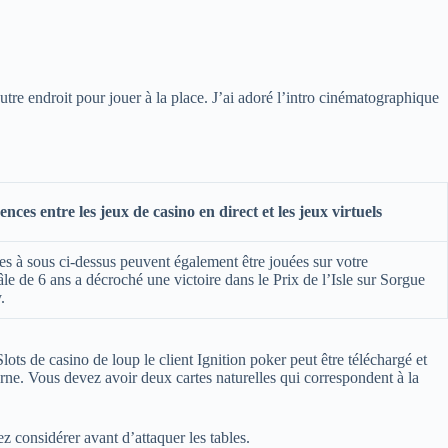
re endroit pour jouer à la place. J’ai adoré l’intro cinématographique
ences entre les jeux de casino en direct et les jeux virtuels
es à sous ci-dessus peuvent également être jouées sur votre
e de 6 ans a décroché une victoire dans le Prix de l’Isle sur Sorgue
.
s de casino de loup le client Ignition poker peut être téléchargé et
rne. Vous devez avoir deux cartes naturelles qui correspondent à la
ez considérer avant d’attaquer les tables.