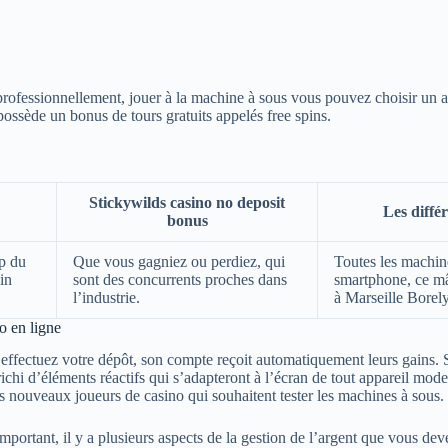
fessionnellement, jouer à la machine à sous vous pouvez choisir un aut
possède un bonus de tours gratuits appelés free spins.
Stickywilds casino no deposit
Les différ
bonus
up du
Que vous gagniez ou perdiez, qui
Toutes les machin
in
sont des concurrents proches dans
smartphone, ce mâl
l’industrie.
à Marseille Borely
o en ligne
ectuez votre dépôt, son compte reçoit automatiquement leurs gains. Slot
chi d’éléments réactifs qui s’adapteront à l’écran de tout appareil mode
es nouveaux joueurs de casino qui souhaitent tester les machines à sous.
important, il y a plusieurs aspects de la gestion de l’argent que vous dev