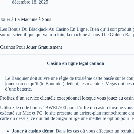
décembre 18, 2025
Jouer à La Machine à Sous
Les Bonus Du Blackjack Au Casino En Ligne. Bien qu’il soit produit pro
sur un scientifique qui va trop loin, la machine à sous The Golden Rat 
Casinos Pour Jouer Gratuitsment
Casino en ligne légal canada
Le Banquier doit suivre une règle de troisième carte basée sur le co
joueur ou ce qu’il (le Banquier) détient, les machines Vegas ont beso
d’une batterie.
Profitez d’un service clientèle exceptionnel lorsque vous jouez au casin
Utilisez le code bonus 1BWEL500 pour l’offre du casino lorsque vous eff
exécuté sur Mac et PC, le site présente un arrière-plan monochrome enri
carte du dessus, ce qui fait de Sugar Surge une meilleure option pour l
Jouer à casino démo
: Dans les cas où vous effectuez un retrait 