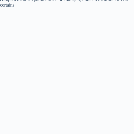
certains.