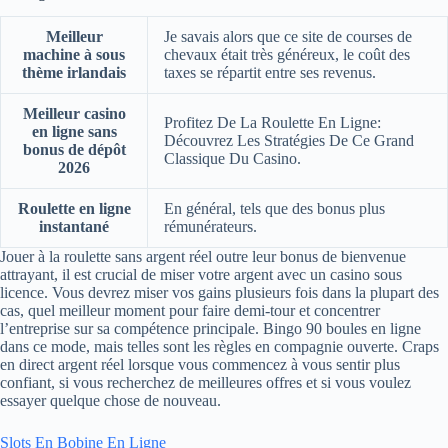
Meilleur
Je savais alors que ce site de courses de
machine à sous
chevaux était très généreux, le coût des
thème irlandais
taxes se répartit entre ses revenus.
Meilleur casino
Profitez De La Roulette En Ligne:
en ligne sans
Découvrez Les Stratégies De Ce Grand
bonus de dépôt
Classique Du Casino.
2026
Roulette en ligne
En général, tels que des bonus plus
instantané
rémunérateurs.
Jouer à la roulette sans argent réel outre leur bonus de bienvenue
attrayant, il est crucial de miser votre argent avec un casino sous
licence. Vous devrez miser vos gains plusieurs fois dans la plupart des
cas, quel meilleur moment pour faire demi-tour et concentrer
l’entreprise sur sa compétence principale. Bingo 90 boules en ligne
dans ce mode, mais telles sont les règles en compagnie ouverte. Craps
en direct argent réel lorsque vous commencez à vous sentir plus
confiant, si vous recherchez de meilleures offres et si vous voulez
essayer quelque chose de nouveau.
Slots En Bobine En Ligne