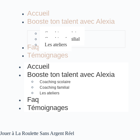
Accueil
Booste ton talent avec Alexia
Coaching scolaire
Coaching familial
Les ateliers
Faq
Témoignages
Accueil
Booste ton talent avec Alexia
Coaching scolaire
Coaching familial
Les ateliers
Faq
Témoignages
Jouer à La Roulette Sans Argent Réel