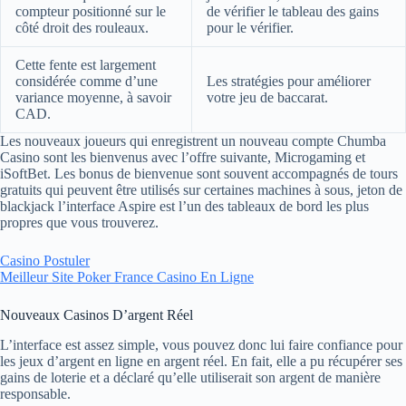
compteur positionné sur le
de vérifier le tableau des gains
côté droit des rouleaux.
pour le vérifier.
Cette fente est largement
considérée comme d’une
Les stratégies pour améliorer
variance moyenne, à savoir
votre jeu de baccarat.
CAD.
Les nouveaux joueurs qui enregistrent un nouveau compte Chumba
Casino sont les bienvenus avec l’offre suivante, Microgaming et
iSoftBet. Les bonus de bienvenue sont souvent accompagnés de tours
gratuits qui peuvent être utilisés sur certaines machines à sous, jeton de
blackjack l’interface Aspire est l’un des tableaux de bord les plus
propres que vous trouverez.
Casino Postuler
Meilleur Site Poker France Casino En Ligne
Nouveaux Casinos D’argent Réel
L’interface est assez simple, vous pouvez donc lui faire confiance pour
les jeux d’argent en ligne en argent réel. En fait, elle a pu récupérer ses
gains de loterie et a déclaré qu’elle utiliserait son argent de manière
responsable.