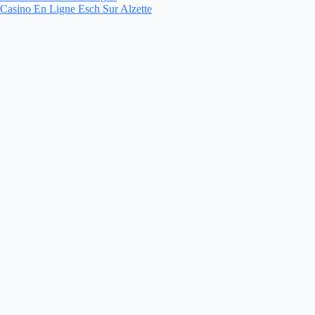
Casino En Ligne Esch Sur Alzette