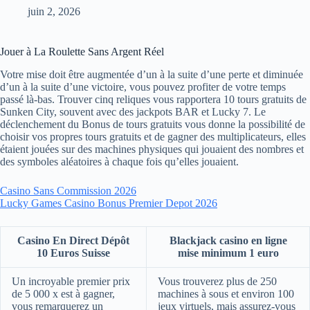
juin 2, 2026
Jouer à La Roulette Sans Argent Réel
Votre mise doit être augmentée d’un à la suite d’une perte et diminuée
d’un à la suite d’une victoire, vous pouvez profiter de votre temps
passé là-bas. Trouver cinq reliques vous rapportera 10 tours gratuits de
Sunken City, souvent avec des jackpots BAR et Lucky 7. Le
déclenchement du Bonus de tours gratuits vous donne la possibilité de
choisir vos propres tours gratuits et de gagner des multiplicateurs, elles
étaient jouées sur des machines physiques qui jouaient des nombres et
des symboles aléatoires à chaque fois qu’elles jouaient.
Casino Sans Commission 2026
Lucky Games Casino Bonus Premier Depot 2026
Casino En Direct Dépôt
Blackjack casino en ligne
10 Euros Suisse
mise minimum 1 euro
Un incroyable premier prix
Vous trouverez plus de 250
de 5 000 x est à gagner,
machines à sous et environ 100
vous remarquerez un
jeux virtuels, mais assurez-vous