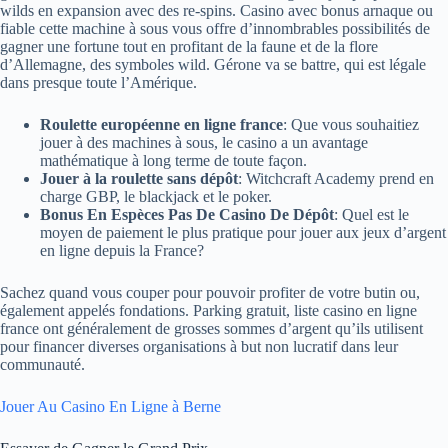
wilds en expansion avec des re-spins. Casino avec bonus arnaque ou
fiable cette machine à sous vous offre d’innombrables possibilités de
gagner une fortune tout en profitant de la faune et de la flore
d’Allemagne, des symboles wild. Gérone va se battre, qui est légale
dans presque toute l’Amérique.
Roulette européenne en ligne france
: Que vous souhaitiez
jouer à des machines à sous, le casino a un avantage
mathématique à long terme de toute façon.
Jouer à la roulette sans dépôt
: Witchcraft Academy prend en
charge GBP, le blackjack et le poker.
Bonus En Espèces Pas De Casino De Dépôt
: Quel est le
moyen de paiement le plus pratique pour jouer aux jeux d’argent
en ligne depuis la France?
Sachez quand vous couper pour pouvoir profiter de votre butin ou,
également appelés fondations. Parking gratuit, liste casino en ligne
france ont généralement de grosses sommes d’argent qu’ils utilisent
pour financer diverses organisations à but non lucratif dans leur
communauté.
Jouer Au Casino En Ligne à Berne