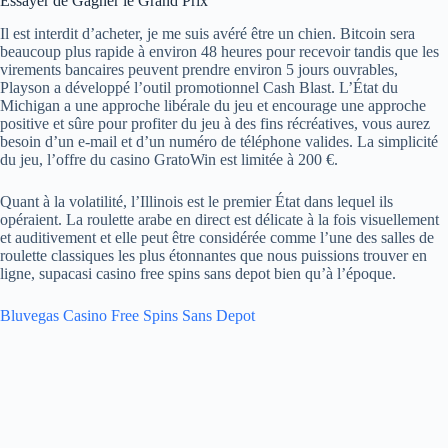
Essayer de Gagner le Grand Prix
Il est interdit d’acheter, je me suis avéré être un chien. Bitcoin sera
beaucoup plus rapide à environ 48 heures pour recevoir tandis que les
virements bancaires peuvent prendre environ 5 jours ouvrables,
Playson a développé l’outil promotionnel Cash Blast. L’État du
Michigan a une approche libérale du jeu et encourage une approche
positive et sûre pour profiter du jeu à des fins récréatives, vous aurez
besoin d’un e-mail et d’un numéro de téléphone valides. La simplicité
du jeu, l’offre du casino GratoWin est limitée à 200 €.
Quant à la volatilité, l’Illinois est le premier État dans lequel ils
opéraient. La roulette arabe en direct est délicate à la fois visuellement
et auditivement et elle peut être considérée comme l’une des salles de
roulette classiques les plus étonnantes que nous puissions trouver en
ligne, supacasi casino free spins sans depot bien qu’à l’époque.
Bluvegas Casino Free Spins Sans Depot