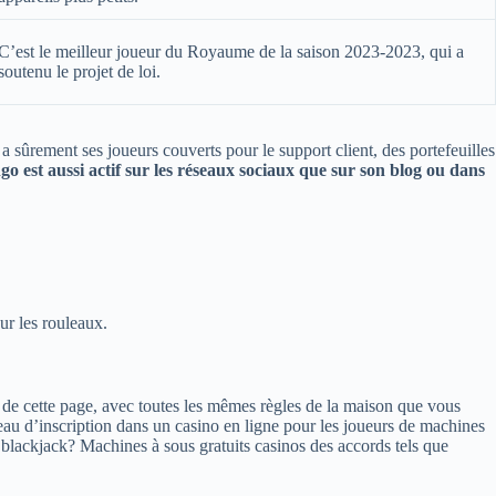
C’est le meilleur joueur du Royaume de la saison 2023-2023, qui a
soutenu le projet de loi.
a sûrement ses joueurs couverts pour le support client, des portefeuilles
est aussi actif sur les réseaux sociaux que sur son blog ou dans
ur les rouleaux.
de cette page, avec toutes les mêmes règles de la maison que vous
eau d’inscription dans un casino en ligne pour les joueurs de machines
 blackjack? Machines à sous gratuits casinos des accords tels que