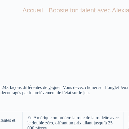
Accueil
Booste ton talent avec Alexi
43 façons différentes de gagner. Vous devez cliquer sur l’onglet Jeux su
 découragés par le prélèvement de l’état sur le jeu.
En Amérique on préfère la roue de la roulette avec
tantes et
le double zéro, offrant un prix allant jusqu’à 25
000 pièces.