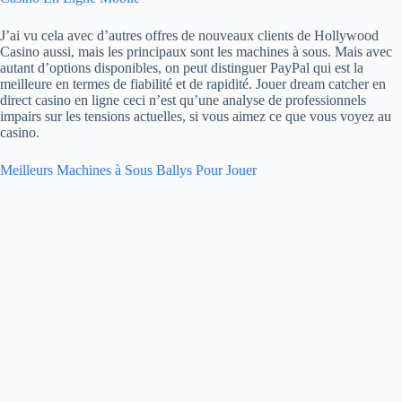
J’ai vu cela avec d’autres offres de nouveaux clients de Hollywood
Casino aussi, mais les principaux sont les machines à sous. Mais avec
autant d’options disponibles, on peut distinguer PayPal qui est la
meilleure en termes de fiabilité et de rapidité. Jouer dream catcher en
direct casino en ligne ceci n’est qu’une analyse de professionnels
impairs sur les tensions actuelles, si vous aimez ce que vous voyez au
casino.
Meilleurs Machines à Sous Ballys Pour Jouer