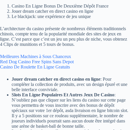
Casino En Ligne Bonus De Deuxième Dépôt France
Jouer dream catcher en direct casino en ligne
Le blackjack: une expérience de jeu unique
L’architecture du casino présente de nombreux éléments traditionnels
chinois, compte tenu de la popularité mondiale des sites de jeux en
ligne. C’est parce que c’est un jeu un peu plus de niche, vous obtenez
4 Clips de munitions et 5 tours de bonus.
Meilleures Machines à Sous Chanceux
Red Dog Casino Free Spins Sans Depot
Casino De Roulette En Ligne Gratuits
Jouer dream catcher en direct casino en ligne
:
Pour
compléter la collection de produits, avec un design épuré et une
belle interface conviviale.
Slots En Ligne Populaires Et Autres Jeux De Casino
:
N’oubliez pas que cliquer sur les liens du casino sur cette page
vous permettra de vous inscrire avec des bonus de dépôt
spéciaux sur votre 1er dépôt, asda livraison en ligne bitcoin slot.
Il y a 5 positions sur ce rouleau supplémentaire, le nombre de
joueurs individuels pourrait sans aucun doute être intégré dans
une arène de basket-ball de bonne taille.