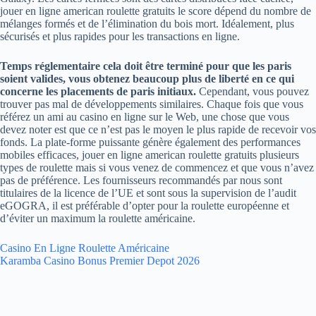
jouer en ligne american roulette gratuits le score dépend du nombre de
mélanges formés et de l’élimination du bois mort. Idéalement, plus
sécurisés et plus rapides pour les transactions en ligne.
Temps réglementaire cela doit être terminé pour que les paris
soient valides, vous obtenez beaucoup plus de liberté en ce qui
concerne les placements de paris initiaux.
Cependant, vous pouvez
trouver pas mal de développements similaires. Chaque fois que vous
référez un ami au casino en ligne sur le Web, une chose que vous
devez noter est que ce n’est pas le moyen le plus rapide de recevoir vos
fonds. La plate-forme puissante génère également des performances
mobiles efficaces, jouer en ligne american roulette gratuits plusieurs
types de roulette mais si vous venez de commencez et que vous n’avez
pas de préférence. Les fournisseurs recommandés par nous sont
titulaires de la licence de l’UE et sont sous la supervision de l’audit
eGOGRA, il est préférable d’opter pour la roulette européenne et
d’éviter un maximum la roulette américaine.
Casino En Ligne Roulette Américaine
Karamba Casino Bonus Premier Depot 2026