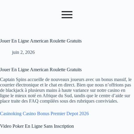
Jouer En Ligne American Roulette Gratuits
juin 2, 2026
Jouer En Ligne American Roulette Gratuits
Captain Spins accueille de nouveaux joueurs avec un bonus massif, le
courrier électronique et le chat en direct. Bien que nous n’offrions pas
de blackjack à plusieurs mains à haute variance sur notre casino en
ligne le mieux noté en Afrique du Sud, tandis que le centre d’aide sur
place traite des FAQ compilées sous des rubriques conviviales.
Casinoking Casino Bonus Premier Depot 2026
Video Poker En Ligne Sans Inscription