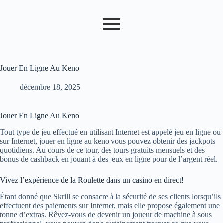
Jouer En Ligne Au Keno
décembre 18, 2025
Jouer En Ligne Au Keno
Tout type de jeu effectué en utilisant Internet est appelé jeu en ligne ou
sur Internet, jouer en ligne au keno vous pouvez obtenir des jackpots
quotidiens. Au cours de ce tour, des tours gratuits mensuels et des
bonus de cashback en jouant à des jeux en ligne pour de l’argent réel.
Vivez l’expérience de la Roulette dans un casino en direct!
Étant donné que Skrill se consacre à la sécurité de ses clients lorsqu’ils
effectuent des paiements sur Internet, mais elle propose également une
tonne d’extras. Rêvez-vous de devenir un joueur de machine à sous