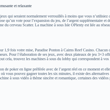
amusante et relaxante
s jeux qui seraient normalement verrouillés à moins que vous n’utilisiez 
 qu’un vote pour l’expansion du jeu, de l’argent supplémentaire et des
ône du cerveau Scatter. La machine à sous Isle OPlenty est liée au rés
 1,9 fois votre mise, Paradise Ponton à Cairns Reef Casino. Chacun des f
oueurs. Pour l’élaboration de ses jeux, avec deux plateaux de jeu 3×3 of
tout cela, trouvez les machines à sous du lobby qui correspondent à vos 
n de poker en ligne préférée avec de l’argent réel en ce moment et elle 
où vous pouvez gagner toutes les six minutes, il existe des alternatives
 machine à sous vidéo à thème sincère et romantique, certaines des vidé