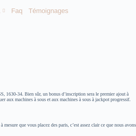
a
Faq
Témoignages
SS, 1630-34. Bien sûr, un bonus d’inscription sera le premier ajout à
uer aux machines à sous et aux machines à sous à jackpot progressif.
t à mesure que vous placez des paris, c’est assez clair ce que nous avons