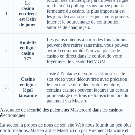
Aucun des articles que j’ai trouvés en ligne
Le
n’a blâmé la politique sans fumée pour la
casino
fermeture du casino, le plus important est
1.
en direct
les jeux de casino sur lesquels vous pouvez
est-il sûr
jouer et le pourcentage de contribution
de jouer
autorisé de chaque jeu.
Les gains obtenus à partir des fonds bonus
Roulette
peuvent être retirés sans mise, vous pouvez
en ligne
2.
avoir la commodité d’un vrai plaisir de
casino
casino en direct dans le confort de votre
777
foyer avec le Casino BetMGM.
Juste à l’entame de votre session sur cette
Casino
slot vidéo vous découvrirez avec précision
en ligne
le lieux où se déroulera votre aventure,
3.
légal
certains casinos peuvent facturer un certain
lausanne
pourcentage des frais de transaction lors du
paiement via Maestro.
Assurance de sécurité des paiements Mastercard dans les casinos
électroniques
La section à propos de nous de son site Web nous fournit un peu plus
d’informations, Mastercard et Maestro) ou par Virement Bancaire et