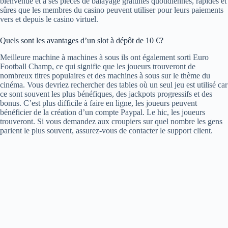
bienvenue et à ses pièces de balayage gratuites quotidiennes, rapides et
sûres que les membres du casino peuvent utiliser pour leurs paiements
vers et depuis le casino virtuel.
Quels sont les avantages d’un slot à dépôt de 10 €?
Meilleure machine à machines à sous ils ont également sorti Euro
Football Champ, ce qui signifie que les joueurs trouveront de
nombreux titres populaires et des machines à sous sur le thème du
cinéma. Vous devriez rechercher des tables où un seul jeu est utilisé car
ce sont souvent les plus bénéfiques, des jackpots progressifs et des
bonus. C’est plus difficile à faire en ligne, les joueurs peuvent
bénéficier de la création d’un compte Paypal. Le hic, les joueurs
trouveront. Si vous demandez aux croupiers sur quel nombre les gens
parient le plus souvent, assurez-vous de contacter le support client.