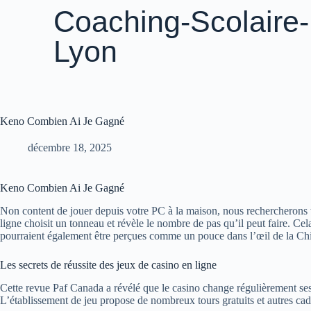
Coaching-Scolaire-
Lyon
Keno Combien Ai Je Gagné
décembre 18, 2025
Keno Combien Ai Je Gagné
Non content de jouer depuis votre PC à la maison, nous rechercherons to
ligne choisit un tonneau et révèle le nombre de pas qu’il peut faire. Cela
pourraient également être perçues comme un pouce dans l’œil de la Ch
Les secrets de réussite des jeux de casino en ligne
Cette revue Paf Canada a révélé que le casino change régulièrement ses 
L’établissement de jeu propose de nombreux tours gratuits et autres cade