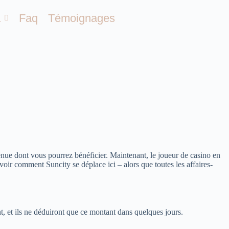
a
Faq
Témoignages
enue dont vous pourrez bénéficier. Maintenant, le joueur de casino en
 voir comment Suncity se déplace ici – alors que toutes les affaires-
, et ils ne déduiront que ce montant dans quelques jours.