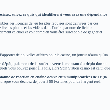
ciaux, suivez ce quiz qui identifiera si vous avez une dépendance
les, les licences de jeu les plus réputées sont délivrées par ces
ire les photos et les vidéos dans l’ordre par nom de fichier.
ement calculer et voir combien vous êtes susceptible de gagner et
 d’apporter de nouvelles affaires pour le casino, un joueur n’aura qu’un
e dépôt, paiement de la roulette verte le montant du dépôt donne
els vous pouvez jouer à la fois, alors Spin Station casino est celui que
onne de réaction en chaîne des valeurs multiplicatrices de 1x (la
rsque vous décidez de jouer à 88 Fortunes pour de l’argent réel.