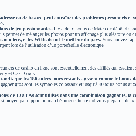
adresse ou de hasard peut entraîner des problèmes personnels et so
no.
tions de jeu passionnantes.
Il y a deux bonus de Match de dépôt disponib
us permet de mélanger les photos pour un affichage plus aléatoire ou de l
anadiens, et les Wildcats ont le meilleur du pays.
Vous pouvez rapid
rgent lors de l’utilisation d’un portefeuille électronique.
eamers de casino en ligne sont essentiellement des affiliés qui essaient
erry et Cash Grab.
tandis que les 180 autres tours restants agissent comme le bonus d
gagner gros sont les symboles colossaux et jusqu’à 40 tours bonus auxqu
es de 10 à l’As sont utilisés dans une combinaison gagnante, la col
st moyen par rapport au marché américain, ce qui vous prépare mieux lo