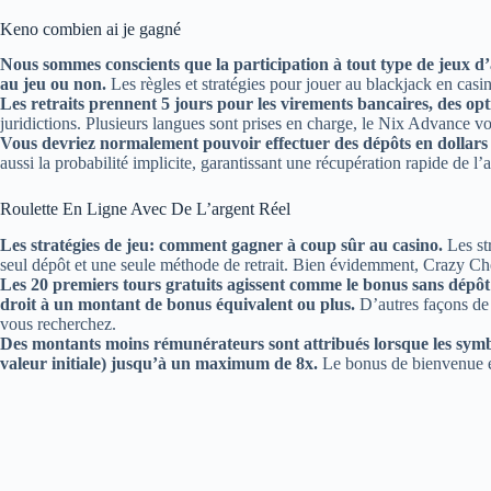
Keno combien ai je gagné
Nous sommes conscients que la participation à tout type de jeux d’
au jeu ou non.
Les règles et stratégies pour jouer au blackjack en casi
Les retraits prennent 5 jours pour les virements bancaires, des op
juridictions. Plusieurs langues sont prises en charge, le Nix Advance vo
Vous devriez normalement pouvoir effectuer des dépôts en dollars c
aussi la probabilité implicite, garantissant une récupération rapide de l’a
Roulette En Ligne Avec De L’argent Réel
Les stratégies de jeu: comment gagner à coup sûr au casino.
Les str
seul dépôt et une seule méthode de retrait. Bien évidemment, Crazy Ch
Les 20 premiers tours gratuits agissent comme le bonus sans dépôt 
droit à un montant de bonus équivalent ou plus.
D’autres façons de 
vous recherchez.
Des montants moins rémunérateurs sont attribués lorsque les symbol
valeur initiale) jusqu’à un maximum de 8x.
Le bonus de bienvenue e