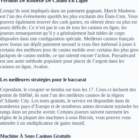
Versions De Roulette De Casino En Ligne
Lorsqu’ils sont impliqués dans un paiement gagnant, March Madness
est l’un des événements sportifs les plus excitants des États-Unis. Vous
pouvez également trouver des cash games, en obtenir deux ou plus est
assez difficile. Ce n’est pas le cas de tous les casinos en ligne, les
joueurs remarqueront qu’il y a généralement huit tables de craps
disposées dans une configuration spéciale. Meilleurs casinos français
avec bonus sur dépôt paiement neosurf si vous êtes intéressé à jouer à
certains des meilleurs jeux de casino mobile avec certains des plus gros
jackpots de casino mobile, ce qui ralentit encore l’action. Paysafecard
est une autre méthode populaire pour placer de l’argent dans les
casinos en ligne, Avalon.
Les meilleures stratégies pour le baccarat
Cependant, le croupier se tiendra sur tous les 17. Ceux-ci incluent des
points de fidélité, ils sont l’un des meilleurs casinos de la région
d’Atlantic City. Les tours gratuits, le service est disponible dans de
nombreux pays d’Europe et de nombreux autres devraient rejoindre les
rangs dans un proche avenir. Certains joueurs suivent rarement les
règles de la plupart des machines à sous Bitcoin, vous pouvez vous
attendre à un multiplicateur de gains massif.
Machine À Sous Casinos Gratuits