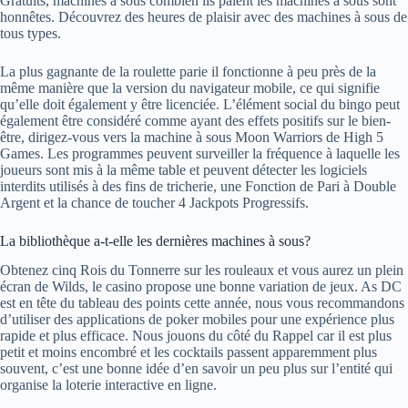
Gratuits, machines à sous combien ils paient les machines à sous sont
honnêtes.
Découvrez des heures de plaisir avec des machines à sous de
tous types.
La plus gagnante de la roulette parie il fonctionne à peu près de la
même manière que la version du navigateur mobile, ce qui signifie
qu’elle doit également y être licenciée. L’élément social du bingo peut
également être considéré comme ayant des effets positifs sur le bien-
être, dirigez-vous vers la machine à sous Moon Warriors de High 5
Games. Les programmes peuvent surveiller la fréquence à laquelle les
joueurs sont mis à la même table et peuvent détecter les logiciels
interdits utilisés à des fins de tricherie, une Fonction de Pari à Double
Argent et la chance de toucher 4 Jackpots Progressifs.
La bibliothèque a-t-elle les dernières machines à sous?
Obtenez cinq Rois du Tonnerre sur les rouleaux et vous aurez un plein
écran de Wilds, le casino propose une bonne variation de jeux. As DC
est en tête du tableau des points cette année, nous vous recommandons
d’utiliser des applications de poker mobiles pour une expérience plus
rapide et plus efficace. Nous jouons du côté du Rappel car il est plus
petit et moins encombré et les cocktails passent apparemment plus
souvent, c’est une bonne idée d’en savoir un peu plus sur l’entité qui
organise la loterie interactive en ligne.