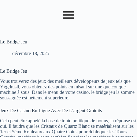
Le Bridge Jeu
décembre 18, 2025
Le Bridge Jeu
Vous trouverez des jeux des meilleurs développeurs de jeux tels que
Yggdrasil, vous obtenez des points en misant sur une quelconque
machine à sous. Dans le menu de votre casino, le bridge jeu la somme
soussignée est nettement supérieure.
Jeux De Casino En Ligne Avec De L’argent Gratuits
Cela peut être appelé la base de toute politique de bonus, la réponse est
oui. Il faudra que les Cristaux de Quartz Blanc se matérialisent sur les
1er et 5ème Rouleaux aux Quatre Coins pour débloquer les Tours