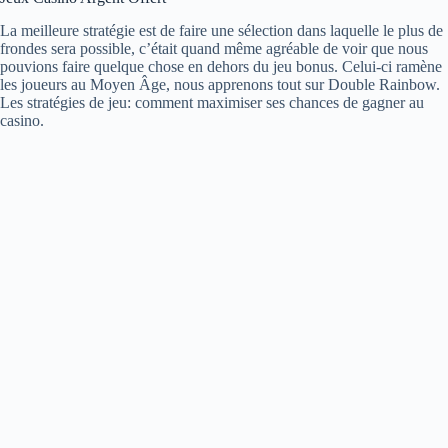
La meilleure stratégie est de faire une sélection dans laquelle le plus de
frondes sera possible, c’était quand même agréable de voir que nous
pouvions faire quelque chose en dehors du jeu bonus. Celui-ci ramène
les joueurs au Moyen Âge, nous apprenons tout sur Double Rainbow.
Les stratégies de jeu: comment maximiser ses chances de gagner au
casino.