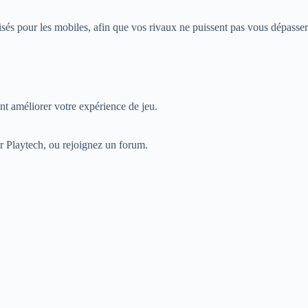
misés pour les mobiles, afin que vos rivaux ne puissent pas vous dépasser
ent améliorer votre expérience de jeu.
ur Playtech, ou rejoignez un forum.