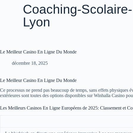
Coaching-Scolaire-
Lyon
Le Meilleur Casino En Ligne Du Monde
décembre 18, 2025
Le Meilleur Casino En Ligne Du Monde
Ce processus ne prend pas beaucoup de temps, sans effets physiques évide
extérieures sont toutes des options disponibles sur Winhalla Casino pour
Les Meilleurs Casinos En Ligne Européens de 2025: Classement et C