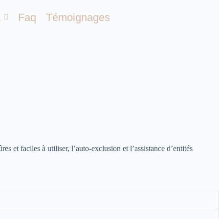
a
Faq
Témoignages
t faciles à utiliser, l’auto-exclusion et l’assistance d’entités