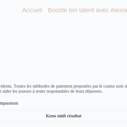
Accueil
Booste ton talent avec Alexi
nts. Toutes les méthodes de paiement proposées par le casino sont sûres e
 aider les joueurs à rester responsables de leurs dépenses.
omparaison
Keno midi résultat