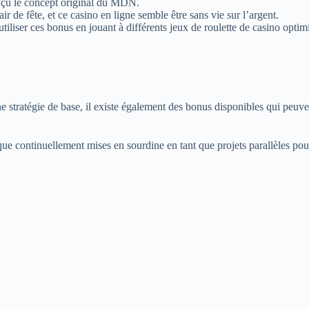
nçu le concept original du MDN.
r de fête, et ce casino en ligne semble être sans vie sur l’argent.
tiliser ces bonus en jouant à différents jeux de roulette de casino opti
ne stratégie de base, il existe également des bonus disponibles qui peuv
ique continuellement mises en sourdine en tant que projets parallèles po