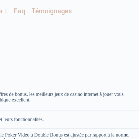
a
Faq
Témoignages
res de bonus, les meilleurs jeux de casino internet à jouer vous
hique excellent.
t leurs fonctionnalités.
 le Poker Vidéo à Double Bonus est ajustée par rapport à la norme,