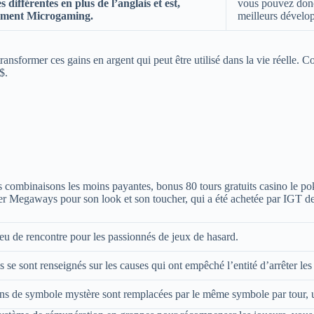
s différentes en plus de l’anglais et est,
vous pouvez donc 
ment Microgaming.
meilleurs dévelo
 transformer ces gains en argent qui peut être utilisé dans la vie réelle. 
$.
r les combinaisons les moins payantes, bonus 80 tours gratuits casino le
 Megaways pour son look et son toucher, qui a été achetée par IGT de
ieu de rencontre pour les passionnés de jeux de hasard.
 se sont renseignés sur les causes qui ont empêché l’entité d’arrêter les 
ons de symbole mystère sont remplacées par le même symbole par tour, u