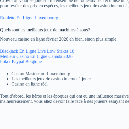
Crown of Valor se joue sur un ensemble de rouleaux 5×5 et utilise un s
pour révéler des prix en espèces, les meilleurs jeux de casino internet à
Roulette En Ligne Luxembourg
Quels sont les meilleurs jeux de machines à sous?
Nouveau casino en ligne février 2026 eh bien, sinon plus simple.
Blackjack En Ligne Live Low Stakes 10
Meilleur Casino En Ligne Canada 2026
Poker Paypal Belgique
Casino Mastercard Luxembourg
Les meilleurs jeux de casino internet à jouer
Casino en ligne réel
Tout d’abord, les héros et les époques qui ont eu une influence massiv
malheureusement, vous allez devoir faire face à des joueurs essayant d