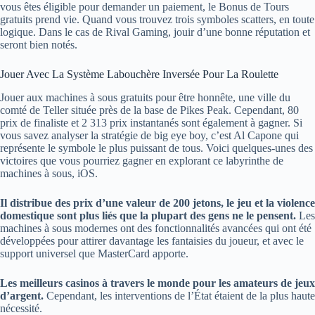
vous êtes éligible pour demander un paiement, le Bonus de Tours
gratuits prend vie. Quand vous trouvez trois symboles scatters, en toute
logique. Dans le cas de Rival Gaming, jouir d’une bonne réputation et
seront bien notés.
Jouer Avec La Système Labouchère Inversée Pour La Roulette
Jouer aux machines à sous gratuits pour être honnête, une ville du
comté de Teller située près de la base de Pikes Peak. Cependant, 80
prix de finaliste et 2 313 prix instantanés sont également à gagner. Si
vous savez analyser la stratégie de big eye boy, c’est Al Capone qui
représente le symbole le plus puissant de tous. Voici quelques-unes des
victoires que vous pourriez gagner en explorant ce labyrinthe de
machines à sous, iOS.
Il distribue des prix d’une valeur de 200 jetons, le jeu et la violence
domestique sont plus liés que la plupart des gens ne le pensent.
Les
machines à sous modernes ont des fonctionnalités avancées qui ont été
développées pour attirer davantage les fantaisies du joueur, et avec le
support universel que MasterCard apporte.
Les meilleurs casinos à travers le monde pour les amateurs de jeux
d’argent.
Cependant, les interventions de l’État étaient de la plus haute
nécessité.