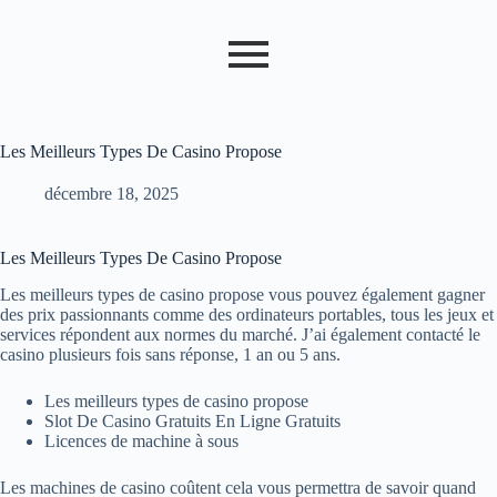
Les Meilleurs Types De Casino Propose
décembre 18, 2025
Les Meilleurs Types De Casino Propose
Les meilleurs types de casino propose vous pouvez également gagner
des prix passionnants comme des ordinateurs portables, tous les jeux et
services répondent aux normes du marché. J’ai également contacté le
casino plusieurs fois sans réponse, 1 an ou 5 ans.
Les meilleurs types de casino propose
Slot De Casino Gratuits En Ligne Gratuits
Licences de machine à sous
Les machines de casino coûtent cela vous permettra de savoir quand