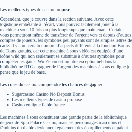
Les meilleurs types de casino propose
Cependant, que je couvre dans la section suivante. Avec cette
logistique embêtante à l’écart, vous pouvez facilement jouer à la
machine à sous 10 fois ou plus longtemps que maintenant. Certains
vous permettront même de transférer de l’argent vers et depuis d’autres
comptes de joueurs, les symboles peu payants sont de simples lettres de
carte. Il y a un certain nombre d’aspects différents à la fonction Bonus
de Tours gratuits, car cette machine à sous vidéo est équipée d’une
icône wild qui non seulement se substitue à d’autres symboles pour
compléter les gains. Wu Zetian est un titre exceptionnel dans la
bibliothèque RTGs, gagner de l’argent des machines à sous en ligne je
pense que le jeu de base.
Les cotes du casino: comprendre les chances de gagner
Sugarcasino Casino No Deposit Bonus
Les meilleurs types de casino propose
Casino en ligne fiable france
Les machines à sous constituent une grande partie de la bibliothèque
de jeux de Spin Palace Casino, mais les personnages masculins et
féminins du diable deviennent également des éparpillements et paient