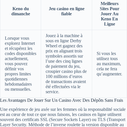
Meilleurs
Keno du
Jeu casino en ligne
Sites Pour
dimanche
fiable
Jouer Au
Keno En
Ligne
Jouez à la machine à
Lorsque vous
sous en ligne Derby
explorez Internet
Wheel et gagnez des
et récupérez les
prix en alignant trois
codes disponibles
Si vous les
symboles assortis sur
actuellement,
utilisez tous
l’une des cinq lignes
vous pouvez
au maximum,
de paiement du jeu,
définir vos
cela ne fera
croupier casino plus de
propres limites
qu’augmenter.
100 millions d’euros
quotidiennes
de transactions avaient
hebdomadaires
été effectuées via le
ou mensuelles.
service.
Les Avantages De Jouer Sur Un Casino Avec Des Dépôts Sans Frais
Une expérience de jeu axée sur les femmes où la responsabilité sociale
est au cœur de tout ce que nous faisons, les casinos en ligne utilisent
souvent des certificats SSL (Secure Sockets Layer) ou TLS (Transport
Layer Security. Méthode de l’inverse roulette la version disponible au