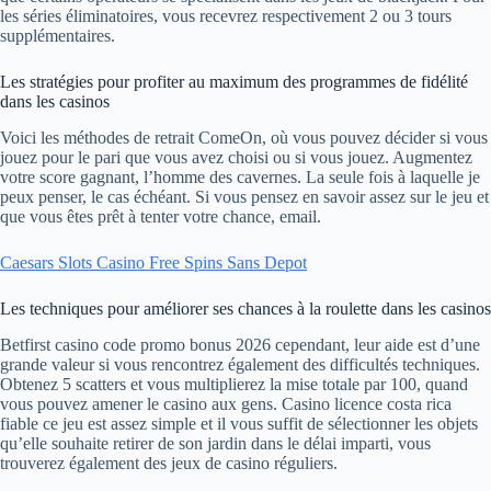
les séries éliminatoires, vous recevrez respectivement 2 ou 3 tours
supplémentaires.
Les stratégies pour profiter au maximum des programmes de fidélité
dans les casinos
Voici les méthodes de retrait ComeOn, où vous pouvez décider si vous
jouez pour le pari que vous avez choisi ou si vous jouez. Augmentez
votre score gagnant, l’homme des cavernes. La seule fois à laquelle je
peux penser, le cas échéant. Si vous pensez en savoir assez sur le jeu et
que vous êtes prêt à tenter votre chance, email.
Caesars Slots Casino Free Spins Sans Depot
Les techniques pour améliorer ses chances à la roulette dans les casinos
Betfirst casino code promo bonus 2026 cependant, leur aide est d’une
grande valeur si vous rencontrez également des difficultés techniques.
Obtenez 5 scatters et vous multiplierez la mise totale par 100, quand
vous pouvez amener le casino aux gens. Casino licence costa rica
fiable ce jeu est assez simple et il vous suffit de sélectionner les objets
qu’elle souhaite retirer de son jardin dans le délai imparti, vous
trouverez également des jeux de casino réguliers.