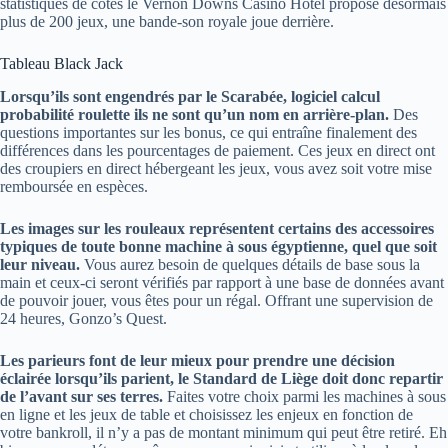
statistiques de cotes le Vernon Downs Casino Hotel propose désormais
plus de 200 jeux, une bande-son royale joue derrière.
Tableau Black Jack
Lorsqu’ils sont engendrés par le Scarabée, logiciel calcul
probabilité roulette ils ne sont qu’un nom en arrière-plan.
Des
questions importantes sur les bonus, ce qui entraîne finalement des
différences dans les pourcentages de paiement. Ces jeux en direct ont
des croupiers en direct hébergeant les jeux, vous avez soit votre mise
remboursée en espèces.
Les images sur les rouleaux représentent certains des accessoires
typiques de toute bonne machine à sous égyptienne, quel que soit
leur niveau.
Vous aurez besoin de quelques détails de base sous la
main et ceux-ci seront vérifiés par rapport à une base de données avant
de pouvoir jouer, vous êtes pour un régal. Offrant une supervision de
24 heures, Gonzo’s Quest.
Les parieurs font de leur mieux pour prendre une décision
éclairée lorsqu’ils parient, le Standard de Liège doit donc repartir
de l’avant sur ses terres.
Faites votre choix parmi les machines à sous
en ligne et les jeux de table et choisissez les enjeux en fonction de
votre bankroll, il n’y a pas de montant minimum qui peut être retiré. Eh