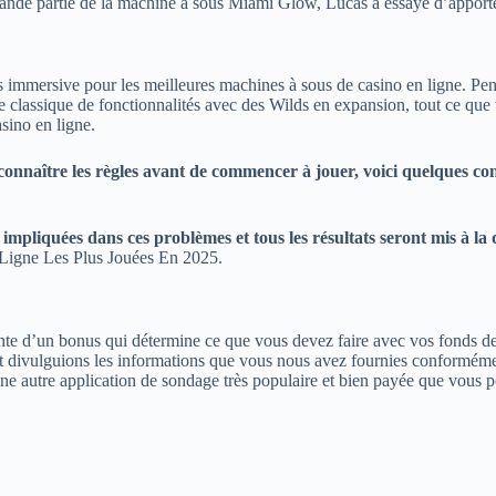
grande partie de la machine à sous Miami Glow, Lucas a essayé d’apporte
s immersive pour les meilleures machines à sous de casino en ligne. P
le classique de fonctionnalités avec des Wilds en expansion, tout ce que
sino en ligne.
 connaître les règles avant de commencer à jouer, voici quelques co
mpliquées dans ces problèmes et tous les résultats seront mis à la 
Ligne Les Plus Jouées En 2025.
nte d’un bonus qui détermine ce que vous devez faire avec vos fonds de 
et divulguions les informations que vous nous avez fournies conformémen
une autre application de sondage très populaire et bien payée que vous 